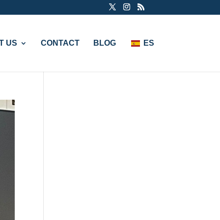
T US
CONTACT
BLOG
ES