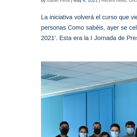
by
Isabel Pena
|
May 6, 2021
|
Recent news
,
Unc
La iniciativa volverá el curso que
personas Como sabéis, ayer se cel
2021’. Esta era la I Jornada de Pre